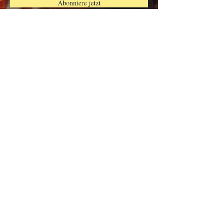
Abonniere jetzt
Kontaktiere uns
E-Mail:
arteclub63@gmail.com
Handy:
335 6506792
Handy:
389 9206933
Via I. Frugoni, 9/11 r -
16121 Genua
© 2023 by Bowtie Company. Stolz
erstellt mit
Wix.com